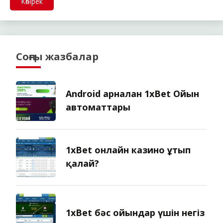
Көбірек
Соңғы жазбалар
Android арналған 1xBet Ойын
автоматтары
1xBet онлайн казино ұтып
қалай?
1xBet бәс ойындар үшін негіз