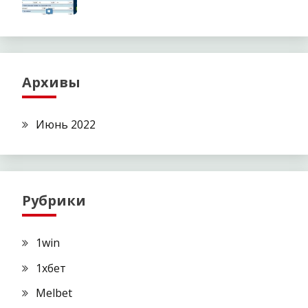
Архивы
Июнь 2022
Рубрики
1win
1хбет
Melbet