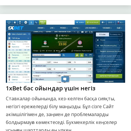
1xBet бәс ойындар үшін негіз
Ставкалар ойынында, кез-келген басқа сияқты,
негізгі ережелерді білу маңызды. Бұл сізге Сайт
әкімшілігімен де, заңмен де проблемаларды
болдырмауға көмектеседі. Букмекерлік кеңселер
ұсынған шарттарды ең үлкен