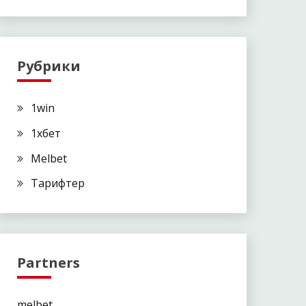
Рубрики
1win
1хбет
Melbet
Тарифтер
Partners
melbet