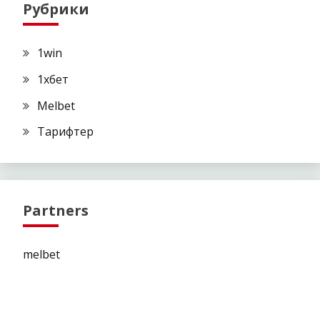
Рубрики
1win
1хбет
Melbet
Тарифтер
Partners
melbet